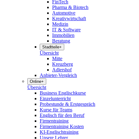
FinTech
Pharma & Biotech
Automotive
Kreativwirtschaft
Medizin
IT & Software
Immobilien
Beratung
Stadtteile
+
Übersicht
Mitte
Kreuzberg
Adlershof
Anbieter-Vergleich
Online
+
Übersicht
Business Englischkurse
Einzelunterricht
Probestunde & Erstgespräch
Kurse für Teams
Englisch für den Beruf
Firmentraining
Firmentraining Kosten
KI-Englischtraining
Unsere Lehrer