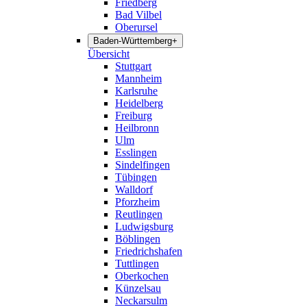
Friedberg
Bad Vilbel
Oberursel
Baden-Württemberg
+
Übersicht
Stuttgart
Mannheim
Karlsruhe
Heidelberg
Freiburg
Heilbronn
Ulm
Esslingen
Sindelfingen
Tübingen
Walldorf
Pforzheim
Reutlingen
Ludwigsburg
Böblingen
Friedrichshafen
Tuttlingen
Oberkochen
Künzelsau
Neckarsulm