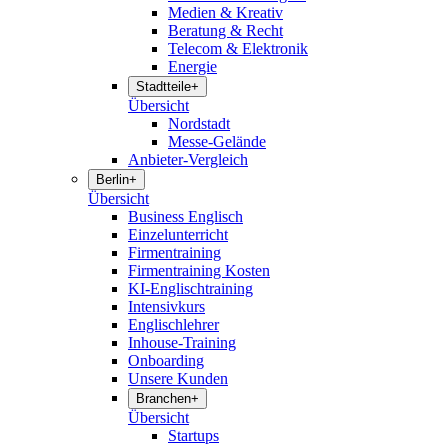
Medien & Kreativ
Beratung & Recht
Telecom & Elektronik
Energie
Stadtteile
+
Übersicht
Nordstadt
Messe-Gelände
Anbieter-Vergleich
Berlin
+
Übersicht
Business Englisch
Einzelunterricht
Firmentraining
Firmentraining Kosten
KI-Englischtraining
Intensivkurs
Englischlehrer
Inhouse-Training
Onboarding
Unsere Kunden
Branchen
+
Übersicht
Startups