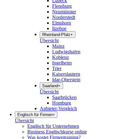
Lübeck
Flensburg
Neumünster
Norderstedt
Elmshorn
Itzehoe
Rheinland-Pfalz
+
Übersicht
Mainz
Ludwigshafen
Koblenz
Ingelheim
Trier
Kaiserslautern
Idar-Oberstein
Saarland
+
Übersicht
Saarbrücken
Homburg
Anbieter-Vergleich
Englisch für Firmen
+
Übersicht
Englisch für Unternehmen
Business Englischkurse online
Was kostet Firmentraining?