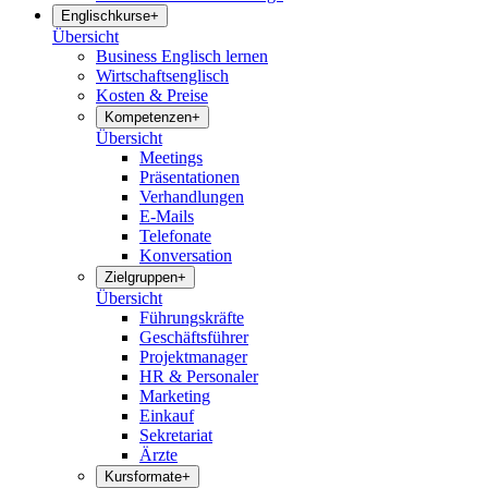
Englischkurse
+
Übersicht
Business Englisch lernen
Wirtschaftsenglisch
Kosten & Preise
Kompetenzen
+
Übersicht
Meetings
Präsentationen
Verhandlungen
E-Mails
Telefonate
Konversation
Zielgruppen
+
Übersicht
Führungskräfte
Geschäftsführer
Projektmanager
HR & Personaler
Marketing
Einkauf
Sekretariat
Ärzte
Kursformate
+