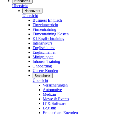
Standorte
+
Übersicht
Hannover
+
Übersicht
Business Englisch
Einzelunterricht
Firmentraining
Firmentraining Kosten
KI-Englischtraining
Intensivkurs
Englischkurse
Englischlehrer
Minigruppen
Inhouse-Training
Onboarding
Unsere Kunden
Branchen
+
Übersicht
Versicherungen
Automotive
Medizin
Messe & Events
IT & Software
Logistik
Erneuerbare Energien