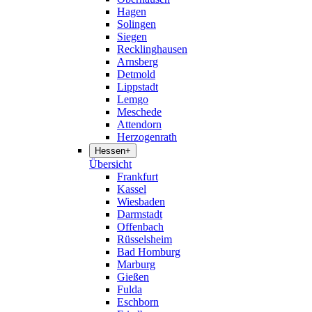
Hagen
Solingen
Siegen
Recklinghausen
Arnsberg
Detmold
Lippstadt
Lemgo
Meschede
Attendorn
Herzogenrath
Hessen
+
Übersicht
Frankfurt
Kassel
Wiesbaden
Darmstadt
Offenbach
Rüsselsheim
Bad Homburg
Marburg
Gießen
Fulda
Eschborn