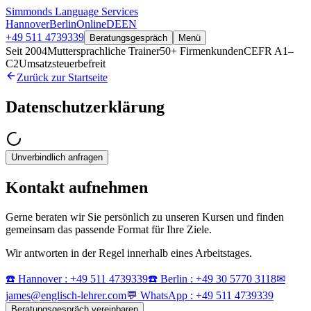
Simmonds Language Services
Hannover
Berlin
Online
DE
EN
+49 511 4739339
Beratungsgespräch
Menü
Seit 2004
Muttersprachliche Trainer
50+ Firmenkunden
CEFR A1–
C2
Umsatzsteuerbefreit
Zurück zur Startseite
Datenschutzerklärung
Unverbindlich anfragen
Kontakt aufnehmen
Gerne beraten wir Sie persönlich zu unseren Kursen und finden
gemeinsam das passende Format für Ihre Ziele.
Wir antworten in der Regel innerhalb eines Arbeitstages.
☎️ Hannover : +49 511 4739339
☎️ Berlin : +49 30 5770 3118
✉
james@englisch-lehrer.com
💬 WhatsApp : +49 511 4739339
Beratungsgespräch vereinbaren