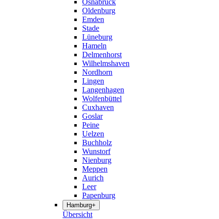
Osnabrück
Oldenburg
Emden
Stade
Lüneburg
Hameln
Delmenhorst
Wilhelmshaven
Nordhorn
Lingen
Langenhagen
Wolfenbüttel
Cuxhaven
Goslar
Peine
Uelzen
Buchholz
Wunstorf
Nienburg
Meppen
Aurich
Leer
Papenburg
Hamburg
+
Übersicht