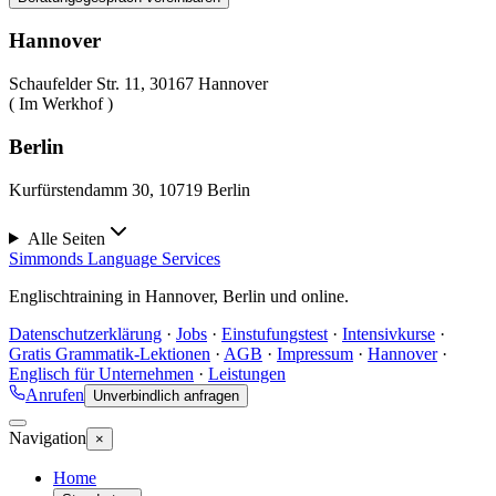
Hannover
Schaufelder Str. 11, 30167 Hannover
( Im Werkhof )
Berlin
Kurfürstendamm 30, 10719 Berlin
Alle Seiten
Simmonds Language Services
Englischtraining in Hannover, Berlin und online.
Datenschutzerklärung
·
Jobs
·
Einstufungstest
·
Intensivkurse
·
Gratis Grammatik-Lektionen
·
AGB
·
Impressum
·
Hannover
·
Englisch für Unternehmen
·
Leistungen
Anrufen
Unverbindlich anfragen
Navigation
×
Home