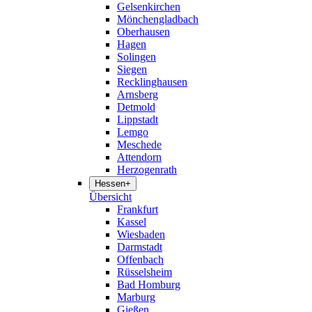
Gelsenkirchen
Mönchengladbach
Oberhausen
Hagen
Solingen
Siegen
Recklinghausen
Arnsberg
Detmold
Lippstadt
Lemgo
Meschede
Attendorn
Herzogenrath
Hessen
+
Übersicht
Frankfurt
Kassel
Wiesbaden
Darmstadt
Offenbach
Rüsselsheim
Bad Homburg
Marburg
Gießen