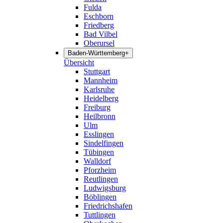
Fulda
Eschborn
Friedberg
Bad Vilbel
Oberursel
Baden-Württemberg
+
Übersicht
Stuttgart
Mannheim
Karlsruhe
Heidelberg
Freiburg
Heilbronn
Ulm
Esslingen
Sindelfingen
Tübingen
Walldorf
Pforzheim
Reutlingen
Ludwigsburg
Böblingen
Friedrichshafen
Tuttlingen