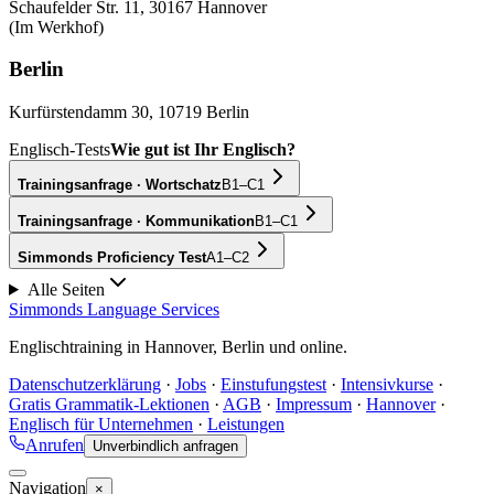
Schaufelder Str. 11, 30167 Hannover
(
Im Werkhof
)
Berlin
Kurfürstendamm 30, 10719 Berlin
Englisch-Tests
Wie gut ist Ihr Englisch?
Trainingsanfrage · Wortschatz
B1–C1
Trainingsanfrage · Kommunikation
B1–C1
Simmonds Proficiency Test
A1–C2
Alle Seiten
Simmonds Language Services
Englischtraining in Hannover, Berlin und online.
Datenschutzerklärung
·
Jobs
·
Einstufungstest
·
Intensivkurse
·
Gratis Grammatik-Lektionen
·
AGB
·
Impressum
·
Hannover
·
Englisch für Unternehmen
·
Leistungen
Anrufen
Unverbindlich anfragen
Navigation
×