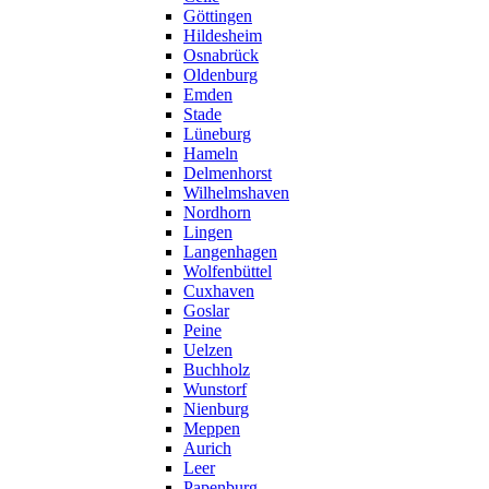
Göttingen
Hildesheim
Osnabrück
Oldenburg
Emden
Stade
Lüneburg
Hameln
Delmenhorst
Wilhelmshaven
Nordhorn
Lingen
Langenhagen
Wolfenbüttel
Cuxhaven
Goslar
Peine
Uelzen
Buchholz
Wunstorf
Nienburg
Meppen
Aurich
Leer
Papenburg