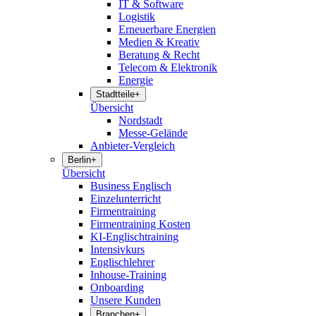
IT & Software
Logistik
Erneuerbare Energien
Medien & Kreativ
Beratung & Recht
Telecom & Elektronik
Energie
Stadtteile
+
Übersicht
Nordstadt
Messe-Gelände
Anbieter-Vergleich
Berlin
+
Übersicht
Business Englisch
Einzelunterricht
Firmentraining
Firmentraining Kosten
KI-Englischtraining
Intensivkurs
Englischlehrer
Inhouse-Training
Onboarding
Unsere Kunden
Branchen
+