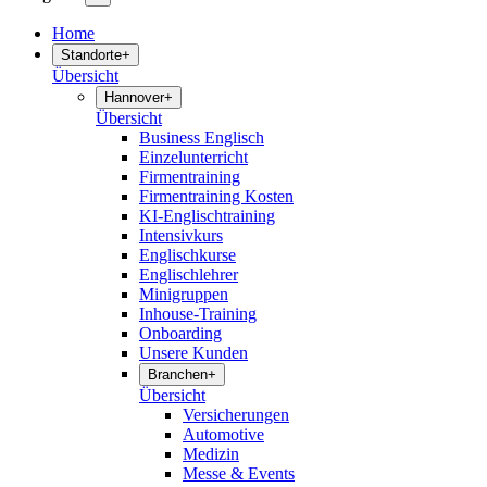
Home
Standorte
+
Übersicht
Hannover
+
Übersicht
Business Englisch
Einzelunterricht
Firmentraining
Firmentraining Kosten
KI-Englischtraining
Intensivkurs
Englischkurse
Englischlehrer
Minigruppen
Inhouse-Training
Onboarding
Unsere Kunden
Branchen
+
Übersicht
Versicherungen
Automotive
Medizin
Messe & Events