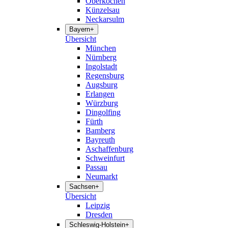
Oberkochen
Künzelsau
Neckarsulm
Bayern
+
Übersicht
München
Nürnberg
Ingolstadt
Regensburg
Augsburg
Erlangen
Würzburg
Dingolfing
Fürth
Bamberg
Bayreuth
Aschaffenburg
Schweinfurt
Passau
Neumarkt
Sachsen
+
Übersicht
Leipzig
Dresden
Schleswig-Holstein
+