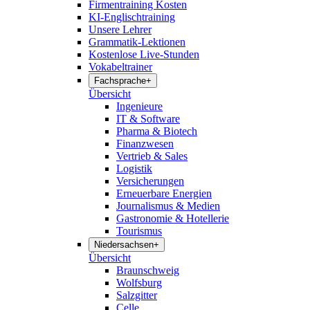
Firmentraining Kosten
KI-Englischtraining
Unsere Lehrer
Grammatik-Lektionen
Kostenlose Live-Stunden
Vokabeltrainer
Fachsprache
+
Übersicht
Ingenieure
IT & Software
Pharma & Biotech
Finanzwesen
Vertrieb & Sales
Logistik
Versicherungen
Erneuerbare Energien
Journalismus & Medien
Gastronomie & Hotellerie
Tourismus
Niedersachsen
+
Übersicht
Braunschweig
Wolfsburg
Salzgitter
Celle